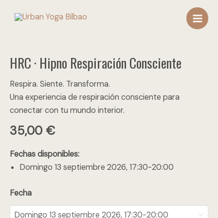
Ir
Main
al
Men
contenido
HRC
HRC · Hipno Respiración Consciente
·
Hipno
Respira. Siente. Transforma.
Respiración
Una experiencia de respiración consciente para
Consciente
conectar con tu mundo interior.
cantidad
35,00
€
Fechas disponibles:
Domingo 13 septiembre 2026, 17:30-20:00
Fecha