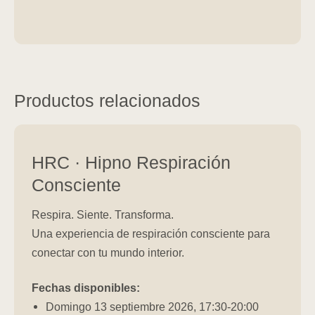
Productos relacionados
Este
producto
HRC · Hipno Respiración
tiene
Consciente
múltiples
variantes.
Respira. Siente. Transforma.
Las
Una experiencia de respiración consciente para
opciones
conectar con tu mundo interior.
se
pueden
Fechas disponibles:
elegir
Domingo 13 septiembre 2026, 17:30-20:00